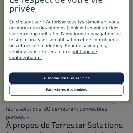
la seconde moitié de 2025.
privée
Maor Efrati, cofondateur et directeur de la
technologie de Monogoto, a pour sa part déclaré :
En cliquant sur « Autoriser tous les témoins », vous
acceptez que des témoins (cookies) soient stockés
« Nous croyons résolument à l’importance
sur votre appareil, afin d’améliorer la navigation sur
d’étendre la connectivité traditionnelle jusque
le site, d’analyser son utilisation et de contribuer à
dans les zones les plus reculées. L'abaissement
nos efforts de marketing. Pour en savoir plus,
veuillez vous référer à notre
politique de
des barrières à la connectivité par satellite, par
confidentialité.
l’entremise de modules prêts à l'emploi et de la
connectivité hybride, stimulera l'innovation et
ouvrira de nouvelles possibilités dans tous les
Autoriser tous les témoins
secteurs d'activité. Ce partenariat avec Terrestar
Paramètres des cookies
permettra aux entreprises d'intégrer les capacités
satellitaires de façon fluide, en veillant à ce que
leurs solutions IdO demeurent connectées
partout. »
À propos de Terrestar Solutions