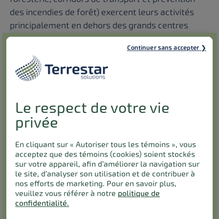
des incendies de forêt) exercent leurs activités
principalement en dehors des grands centres
urbains, bien au-delà de la portée de la couverture
Continuer sans accepter
cellulaire.
Ces secteurs dépendent de la surveillance
continue, des systèmes de sécurité et du suivi des
actifs, ce qui signifie que les gains en productivité
Le respect de votre vie
rendus possibles par la transformation numérique
ne peuvent être pleinement réalisés tant qu’une
privée
connectivité avancée ne leur est pas accessible.
Au cours de 32 semaines de tests en conditions
En cliquant sur « Autoriser tous les témoins », vous
acceptez que des témoins (cookies) soient stockés
réelles, LUBEX a confirmé la fiabilité de la
sur votre appareil, afin d’améliorer la navigation sur
connectivité IdO hybride de Terrestar en Abitibi-
le site, d’analyser son utilisation et de contribuer à
Témiscamingue, une région où la connectivité est
nos efforts de marketing. Pour en savoir plus,
veuillez vous référer à notre
politique de
particulièrement problématique. Grâce à la
confidentialité.
solution par carte SIM de Terrestar, le spécialiste