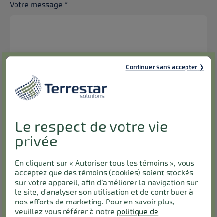
Votre message
*
Continuer sans accepter
Soumettre la rétroaction de façon
anonyme
Le respect de votre vie
privée
Prénom
*
En cliquant sur « Autoriser tous les témoins », vous
Nom de famille
*
acceptez que des témoins (cookies) soient stockés
sur votre appareil, afin d’améliorer la navigation sur
le site, d’analyser son utilisation et de contribuer à
nos efforts de marketing. Pour en savoir plus,
J'aimerais qu'on me contacte par :
*
veuillez vous référer à notre
politique de