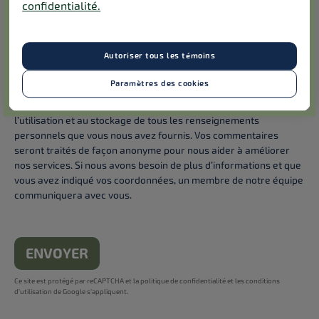
confidentialité.
Courriel
Téléphone
Courrier
Autoriser tous les témoins
Courriel
*
Paramètres des cookies
En remplissant ce formulaire, vous consentez à la collecte, à
l’utilisation et au stockage de tous les renseignements
personnels que vous nous avez fournis. Vos commentaires
seront traités de façon anonyme pour nous aider à améliorer
nos services. Si nous avons besoin de plus d’informations et que
vous avez indiqué vos coordonnées, un membre de notre équipe
communiquera avec vous.
ENVOYER
Ce site est protégé par reCAPTCHA et la
politique de confidentialité
et les
conditions
d’utilisation
de Google s’appliquent.